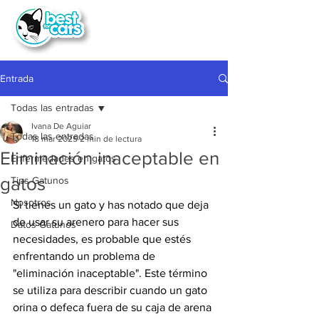
Entrada
Todas las entradas
Ivana De Aguiar
Todas las entradas
18 mar 2025
2 min de lectura
Eliminación inaceptable en
Enfermedades en gatos
gatos
Tips Gatunos
Nosotros
Si tienes un gato y has notado que deja 
de usar su arenero para hacer sus 
Datos Gatunos
necesidades, es probable que estés 
enfrentando un problema de 
"eliminación inaceptable". Este término 
se utiliza para describir cuando un gato 
orina o defeca fuera de su caja de arena 