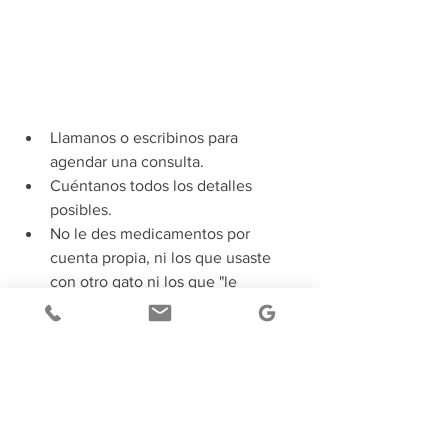
Llamanos o escribinos para 
agendar una consulta.
Cuéntanos todos los detalles 
posibles.
No le des medicamentos por 
cuenta propia, ni los que usaste 
con otro gato ni los que "le 
sirvieron al gato de una amiga".
Confiá en que cada examen o paso 
tiene una razón médica.
En 
Best for Cats
 nos dedicamos solo a 
gatos, y eso significa que entendemos 