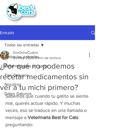
Entrada
Todas las entradas
GioOchoCuatro
Todas las entradas
29 may 2025
3 min de lectura
¿Por qué no podemos
Enfermedades en gatos
recetar medicamentos sin
Tips Gatunos
Nosotros
ver a tu michi primero?
Datos Gatunos
Sabemos que cuando tu gatito se siente 
mal, querés actuar rápido. Y muchas 
veces, eso se traduce en una llamada o 
mensaje a 
Veterinaria Best for Cats 
preguntando: