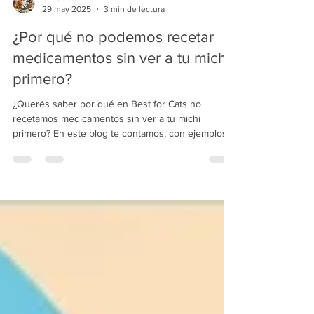
GioOchoCuatro
29 may 2025
3 min de lectura
¿Por qué no podemos recetar
medicamentos sin ver a tu michi
primero?
¿Querés saber por qué en Best for Cats no
recetamos medicamentos sin ver a tu michi
primero? En este blog te contamos, con ejemplos
reales, cómo medicar sin diagnóstico puede ser
muy peligroso. Porque aunque parezca algo leve,
solo una revisión completa puede garantizar el
tratamiento adecuado. En nuestra clínica, la salud
de los gatitos siempre va primero.