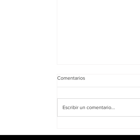
Comentarios
Escribir un comentario...
¿Cómo elegir el mejor
alimento para tu gato?