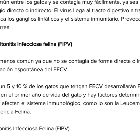
mún entre los gatos y se contagia muy fácilmente, ya sea 
o directo o indirecto. El virus llega al tracto digestivo a t
aca los ganglios linfáticos y el sistema inmunitario. Provoc
rrea.
itonitis infecciosa felina (FIPV)
menos común ya que no se contagia de forma directa o in
ación espontánea del FECV.
un 5 y 10 % de los gatos que tengan FECV desarrollarán F
n el primer año de vida del gato y hay factores determi
 afectan el sistema inmunológico, como lo son la Leucemi
encia Felina.
nitis Infecciosa Felina (FIPV)