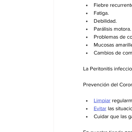
Fiebre recurrent
Fatiga.
Debilidad.
Parálisis motora.
Problemas de co
Mucosas amarill
Cambios de comp
La Peritonitis infecc
Prevención del Coron
Limpiar
 regularm
Evitar
 las situac
Cuidar que las g