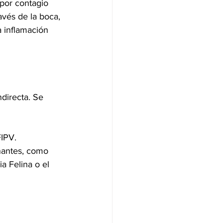
por contagio 
ravés de la boca, 
a inflamación 
directa. Se 
IPV. 
nantes, como 
a Felina o el 