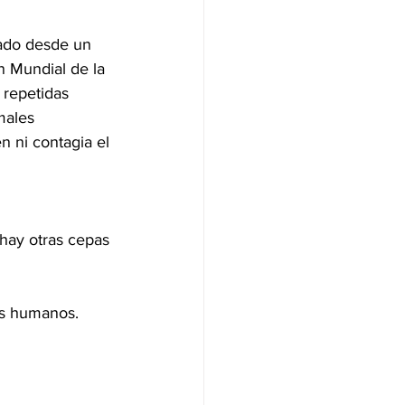
ado desde un 
n Mundial de la 
 repetidas 
males 
 ni contagia el 
 hay otras cepas 
os humanos.