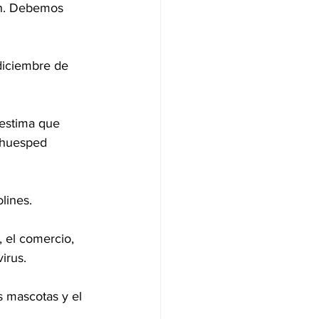
ón. Debemos 
diciembre de 
 estima que 
 huesped 
lines.
, el comercio, 
irus.
 mascotas y el 