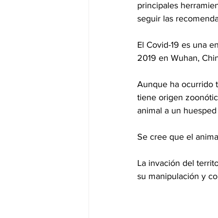
principales herramien
seguir las recomenda
El Covid-19 es una e
2019 en Wuhan, Chin
Aunque ha ocurrido to
tiene origen zoonóti
animal a un huespe
Se cree que el animal
La invación del territ
su manipulación y con