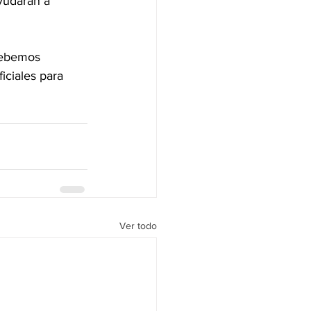
yudarán a 
debemos 
iciales para 
Ver todo