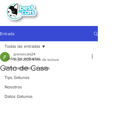
Entrada
Todas las entradas
granescala24
Todas las entradas
31 jul 2020
4 min de lectura
Gato de Casa
Enfermedades en gatos
Tips Gatunos
Nosotros
Datos Gatunos