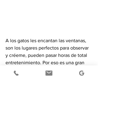
A los gatos les encantan las ventanas, 
son los lugares perfectos para observar 
y créeme, pueden pasar horas de total 
entretenimiento. Por eso es una gran 
idea ponerle un espacio adecuado para 
que pueda observar desde la ventana, 
ya sea un alfeizar o una perca 
acolchada. También hay muchas 
opciones en el mercado. 
Hierba de gatos.
De seguro ya conoces la nepeta cataria, 
catnip o hierba de gatos. Esta planta 
irresistible para los gatos se puede 