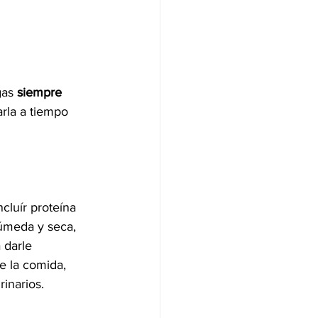
as 
siempre 
arla a tiempo 
cluír proteína 
húmeda y seca, 
 darle 
e la comida, 
rinarios.