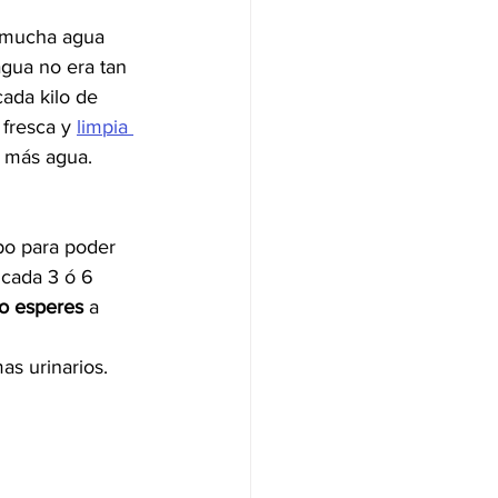
 mucha agua 
agua no era tan 
ada kilo de 
fresca y 
limpia 
r más agua.
po para poder 
 cada 3 ó 6 
o esperes
 a 
as urinarios.