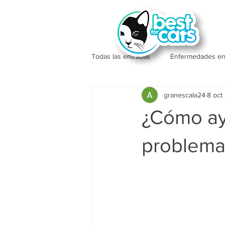
Todas las entradas
Enfermedades en
granescala24
8 oct
¿Cómo ay
problemas