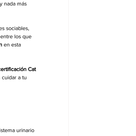
ay nada más 
s sociables, 
entre los que 
n
 en esta 
certificación Cat 
 cuidar a tu 
stema urinario 