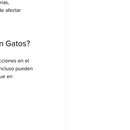
ias, 
e afectar 
en Gatos?
ciones en el 
incluso pueden 
que en 