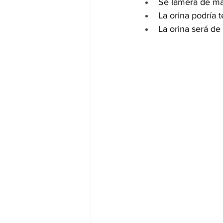
Se lamerá de man
La orina podría t
La orina será de